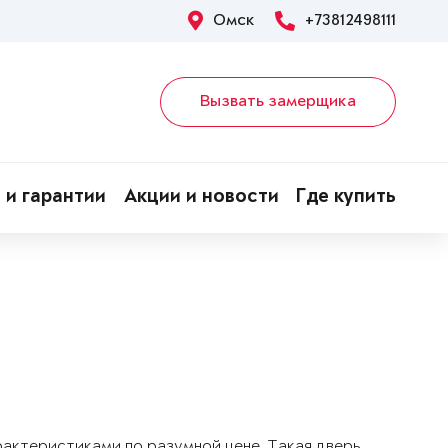
Омск
+73812498111
Вызвать замерщика
 и гарантии
Акции и новости
Где купить
арактеристиками по разумной цене. Такая дверь