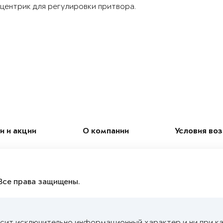
центрик для регулировки притвора.
и и акции
О компании
Условия во
Все права защищены.
осит исключительно информационный характер и ни при ка