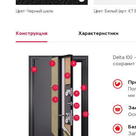
Цвет: Черный шелк
Цвет: Белый (арт. КТ
Конструкция
Характеристики
Delta 100
1
4
сохранит 
14
8
Пр
13
5
Пол
9
мм 
3
10
За
Осн
12
11
Ба
Зап