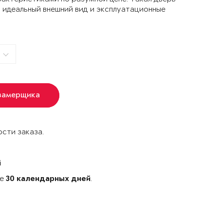
 идеальный внешний вид и эксплуатационные
замерщика
сти заказа.
й
ке
.
30 календарных дней