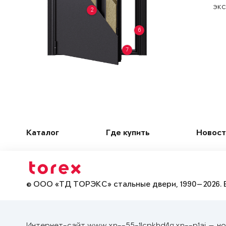
экс
2
6
7
Каталог
Где купить
Новост
© ООО «ТД ТОРЭКС» стальные двери, 1990—2026. 
Интернет-сайт www.xn--55-1lcpkhd4g.xn--p1ai — н