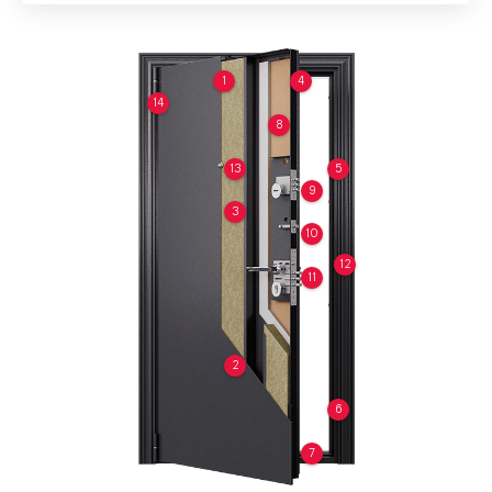
1
4
14
8
13
5
9
3
10
12
11
2
6
7