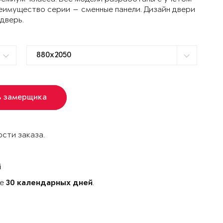
еимущество серии — сменные панели. Дизайн двери
 дверь.
ь замерщика
сти заказа.
й
ке
.
30 календарных дней