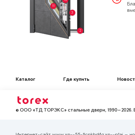
Бла
11
вме
3
2
Каталог
Где купить
Новост
© ООО «ТД ТОРЭКС» стальные двери, 1990—2026. 
Интернет-сайт www.xn--55-1lcpkhd4g.xn--p1ai — н