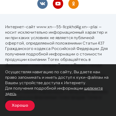
Интернет-сайт www.xn--55-1lcpkhd4g.xn--p1ai —
носит исключительно информационный характер и
ни при каких условиях не является публичной
офертой, определяемой положениями Статьи 437
Гражданского кодекса Российской Федерации. Для
получения подробной информации о стоимости
продукции компании Torex обращайтесь в
фирменные точки продаж Torex в Вашем городе.
Осуществляя навигацию по сайту, Вы даете нам
Производитель оставляет за собой право в любое
право запоминать и иметь доступ к куки-файлам на
время вносить изменения в перечень и
Вашем устройстве доступа к Интернету.
спецификацию продукции. Для получения
Для получения подробной информации
щелкните
действительной информации о продукции просьба
здесь
.
обращаться в фирменные точки продаж Torex в
Вашем городе.
Хорошо