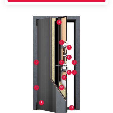
4
5
7
13
3
6
9
12
2
8
11
10
1
14