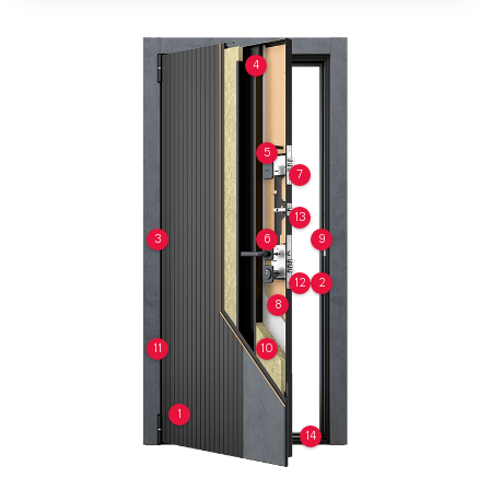
4
5
7
13
3
6
9
12
2
8
11
10
1
14