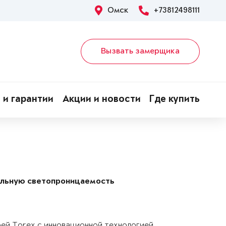
Омск
+73812498111
Вызвать замерщика
 и гарантии
Акции и новости
Где купить
альную светопроницаемость
рей Torex с инновационной технологией