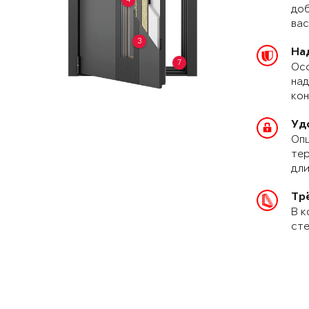
доб
вас
3
На
7
Осо
над
кон
Уд
Опц
тер
дли
Тр
В к
сте