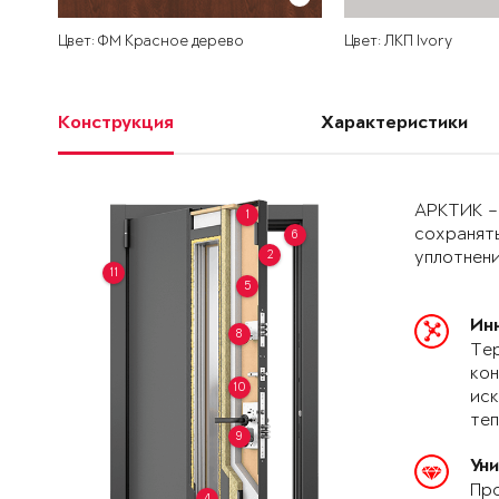
Цвет: ФМ Красное дерево
Цвет: ЛКП Ivory
Конструкция
Характеристики
АРКТИК –
1
сохранять
6
2
уплотнени
11
5
Ин
8
Тер
кон
10
иск
теп
9
Ун
Про
4