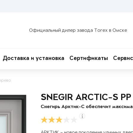
Официальный дилер завода Torex в Омске
Доставка и установка
Сертификаты
Сервис
ерево
SNEGIR ARCTIC-S PP
Снегирь Арктик-С обеспечит максим
АРКТИК – новое поколение уличных две