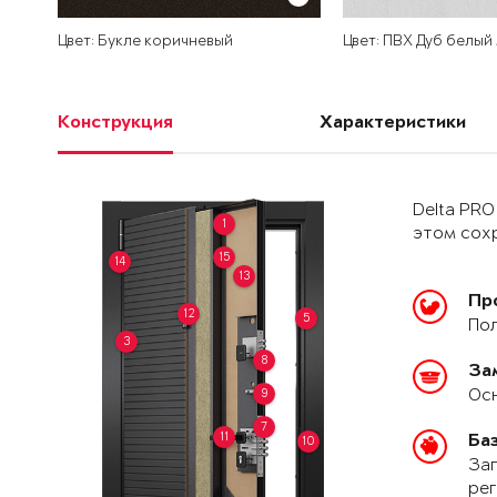
Цвет: Букле коричневый
Цвет: ПВХ Дуб белый
Конструкция
Характеристики
Delta PRO
1
этом сохр
15
14
13
Пр
12
5
Пол
3
8
За
Осн
9
7
11
Ба
10
Зап
рег