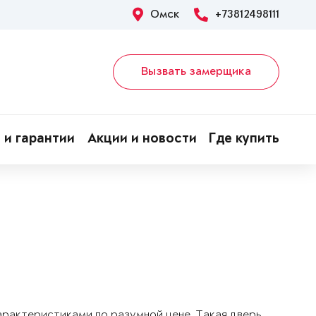
Омск
+73812498111
Вызвать замерщика
 и гарантии
Акции и новости
Где купить
арактеристиками по разумной цене. Такая дверь