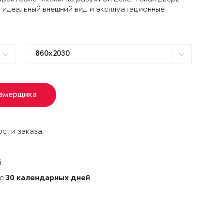
 идеальный внешний вид и эксплуатационные
замерщика
сти заказа.
й
ке
.
30 календарных дней