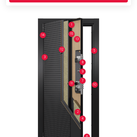
1
15
14
13
12
5
3
8
9
7
11
10
2
4
6