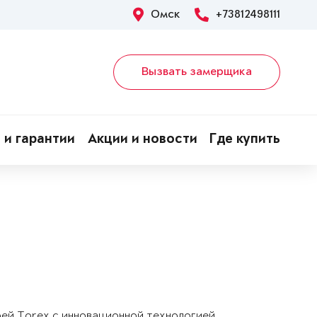
Омск
+73812498111
Вызвать замерщика
 и гарантии
Акции и новости
Где купить
рей Torex с инновационной технологией