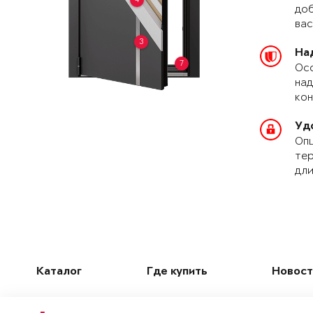
доб
вас
3
На
7
Осо
над
кон
Уд
Опц
тер
дли
Каталог
Где купить
Новост