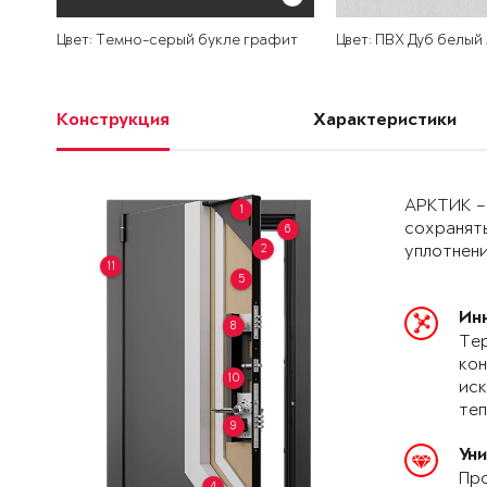
Цвет: Темно-серый букле графит
Цвет: ПВХ Дуб белый
Конструкция
Характеристики
АРКТИК –
1
сохранять
6
2
уплотнени
11
5
Ин
8
Тер
кон
10
иск
теп
9
Ун
Про
4